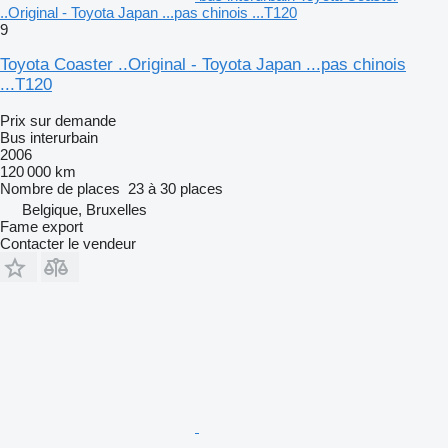
..Original - Toyota Japan ...pas chinois ...T120
9
Toyota Coaster ..Original - Toyota Japan ...pas chinois
...T120
Prix sur demande
Bus interurbain
2006
120 000 km
Nombre de places
23 à 30 places
Belgique, Bruxelles
Fame export
Contacter le vendeur