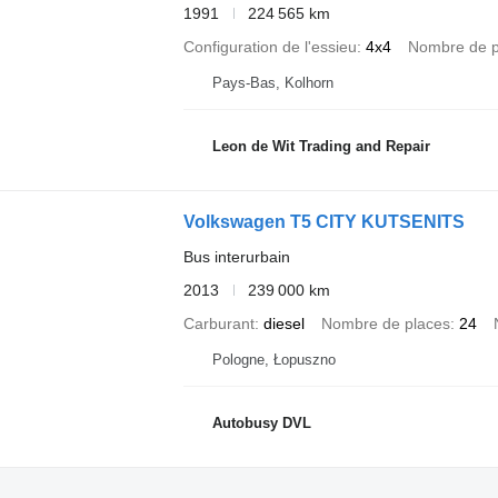
1991
224 565 km
Configuration de l'essieu
4x4
Nombre de p
Pays-Bas, Kolhorn
Leon de Wit Trading and Repair
Volkswagen T5 CITY KUTSENITS
Bus interurbain
2013
239 000 km
Carburant
diesel
Nombre de places
24
Pologne, Łopuszno
Autobusy DVL