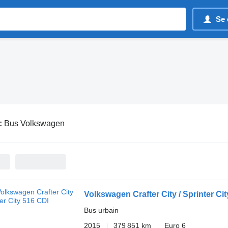
Se 
:
Bus Volkswagen
Volkswagen Crafter City / Sprinter Ci
Bus urbain
2015
379 851 km
Euro 6