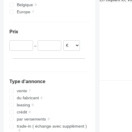
Belgique
Tourismo
BM
Europe
Travego
Carrus
Lituanie
Vario
PL
Allemagne
S-series
Prix
République tchèque
Pologne
–
Pays-Bas
Type d'annonce
vente
du fabricant
leasing
crédit
par versements
trade-in ( échange avec supplément )