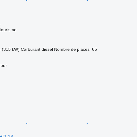
e
 tourisme
h (315 kW)
Carburant
diesel
Nombre de places
65
deur
FHD 13