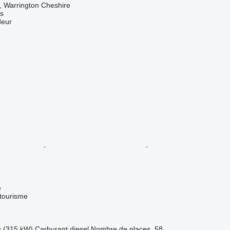
 Warrington Cheshire
s
deur
e
 tourisme
h (315 kW)
Carburant
diesel
Nombre de places
58