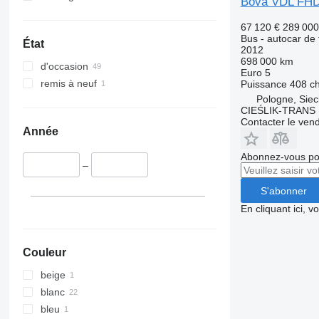
Bova VDL FHD
67 120 €
289 00
Bus - autocar de
État
2012
698 000 km
d'occasion
Euro 5
remis à neuf
Puissance
408 c
Pologne, Siec
CIEŚLIK-TRANS
Contacter le ven
Année
Abonnez-vous pou
–
S'abonner
En cliquant ici, 
Couleur
beige
blanc
bleu