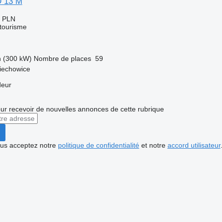
 13 M
0 PLN
 tourisme
h (300 kW)
Nombre de places
59
iechowice
deur
r recevoir de nouvelles annonces de cette rubrique
vous acceptez notre
politique de confidentialité
et notre
accord utilisateur