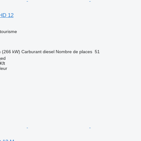
FHD 12
 tourisme
h (266 kW)
Carburant
diesel
Nombre de places
51
ged
Kft
deur