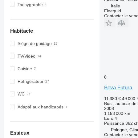
Tachygraphe
Italie
Fleequid
Contacter le ven
Habitacle
Siège de guidage
TV/Vidéo
Cuisine
8
Réfrigérateur
Bova Futura
WC
11 380 €
49 000 
Bus - autocar de
Adapté aux handicapés
2008
1 153 000 km
Euro 4
Puissance
362 c
Pologne, Glin
Essieux
Contacter le ven