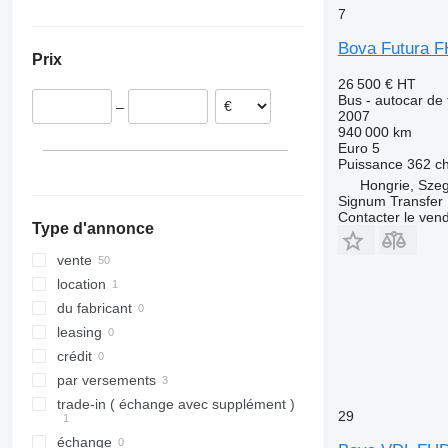
7
Roumanie
Ukraine
Vario
S-series
Allemagne
Bova Futura 
Prix
France
26 500 €
HT
Hongrie
Bus - autocar de
–
Italie
2007
940 000 km
République tchèque
Euro 5
Slovaquie
Puissance
362 c
tout afficher
Hongrie, Sze
Signum Transfer 
Contacter le ven
Type d'annonce
vente
location
du fabricant
leasing
crédit
par versements
trade-in ( échange avec supplément )
29
échange