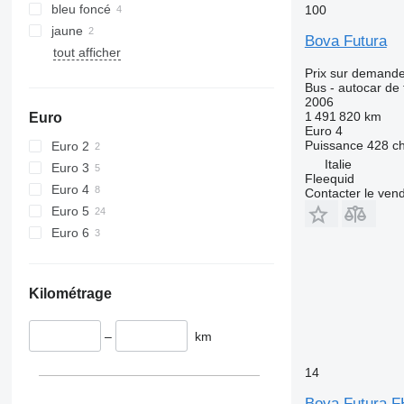
bleu foncé
100
jaune
Bova Futura
tout afficher
Prix sur demand
Bus - autocar de
2006
1 491 820 km
Euro
Euro 4
Puissance
428 c
Euro 2
Italie
Euro 3
Fleequid
Euro 4
Contacter le ven
Euro 5
Euro 6
Kilométrage
–
km
14
Bova Futura 