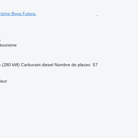
e
 tourisme
h (280 kW)
Carburant
diesel
Nombre de places
57
deur