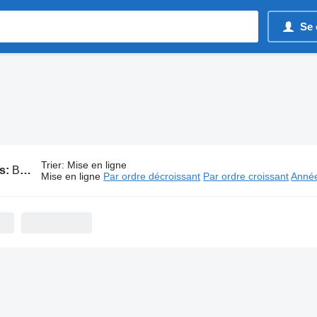
Se 
Trier
:
Mise en ligne
s:
Bus Bova
Mise en ligne
Par ordre décroissant
Par ordre croissant
Année