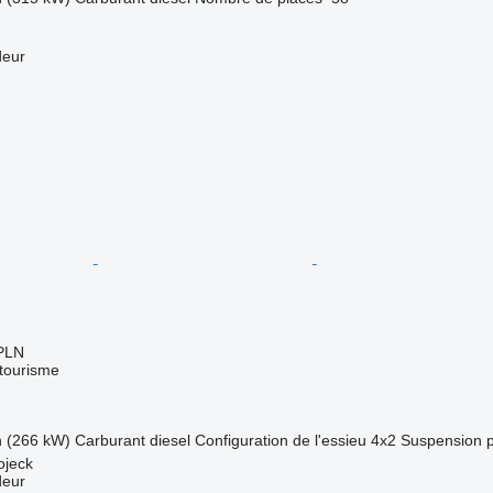
deur
PLN
 tourisme
h (266 kW)
Carburant
diesel
Configuration de l'essieu
4x2
Suspension
ojeck
deur