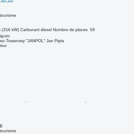
 tourisme
h (316 kW)
Carburant
diesel
Nombre de places
59
ięcim
wo-Towarowy "JANPOL" Jan Pięta
deur
GB
 tourisme