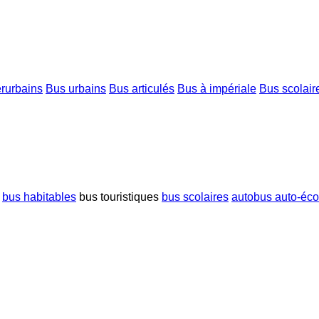
erurbains
Bus urbains
Bus articulés
Bus à impériale
Bus scolair
bus habitables
bus touristiques
bus scolaires
autobus auto-éco