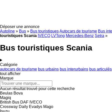
Déposer une annonce
Autoline
»
Bus
»
Bus touristiques
Autocars de tourisme
Bus int
touristiques Scania
IVECO
LVTong
Mercedes-Benz
Setra
»
Bus touristiques Scania
Catégorie
autocars de tourisme
bus urbains
bus interurbains
bus articulés
tout afficher
Marque
Aucun résultat trouvé pour cette recherche
Beulas
Bova
Magiq
British Bus
DAF
IVECO
Crossway
Daily
Evadys
Mago
Isuzu