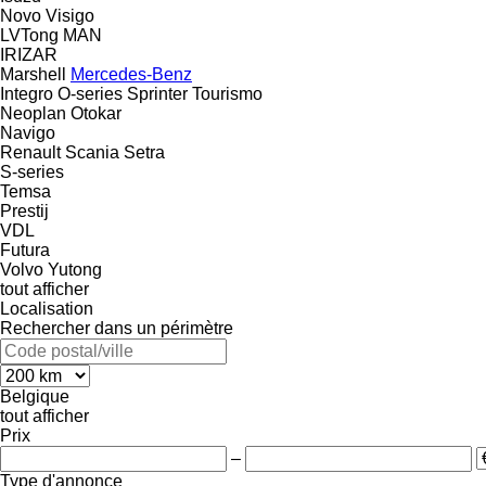
Novo
Visigo
LVTong
MAN
IRIZAR
Marshell
Mercedes-Benz
Integro
O-series
Sprinter
Tourismo
Neoplan
Otokar
Navigo
Renault
Scania
Setra
S-series
Temsa
Prestij
VDL
Futura
Volvo
Yutong
tout afficher
Localisation
Rechercher dans un périmètre
Belgique
tout afficher
Prix
–
Type d'annonce