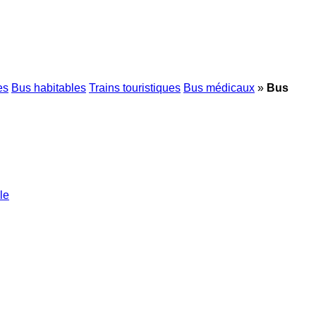
es
Bus habitables
Trains touristiques
Bus médicaux
»
Bus
le