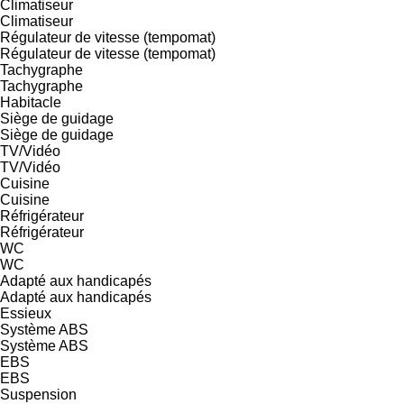
Climatiseur
Climatiseur
Régulateur de vitesse (tempomat)
Régulateur de vitesse (tempomat)
Tachygraphe
Tachygraphe
Habitacle
Siège de guidage
Siège de guidage
TV/Vidéo
TV/Vidéo
Cuisine
Cuisine
Réfrigérateur
Réfrigérateur
WC
WC
Adapté aux handicapés
Adapté aux handicapés
Essieux
Système ABS
Système ABS
EBS
EBS
Suspension