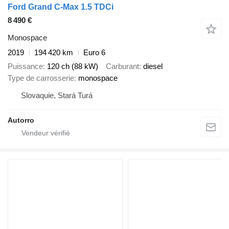
Ford Grand C-Max 1.5 TDCi
8 490 €
Monospace
2019
194 420 km
Euro 6
Puissance
120 ch (88 kW)
Carburant
diesel
Type de carrosserie
monospace
Slovaquie, Stará Turá
Autorro