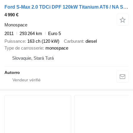
Ford S-Max 2.0 TDCi DPF 120kW Titanium AT6 / NA SPLÁTKY / NA PROTIÚČE
4 990 €
Monospace
2011
293 264 km
Euro 5
Puissance
163 ch (120 kW)
Carburant
diesel
Type de carrosserie
monospace
Slovaquie, Stará Turá
Autorro