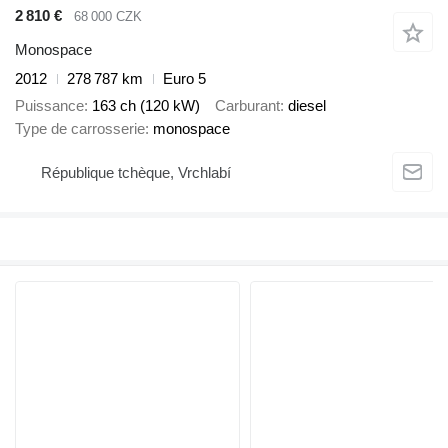
2 810 €
68 000 CZK
Monospace
2012
278 787 km
Euro 5
Puissance
163 ch (120 kW)
Carburant
diesel
Type de carrosserie
monospace
République tchèque, Vrchlabí