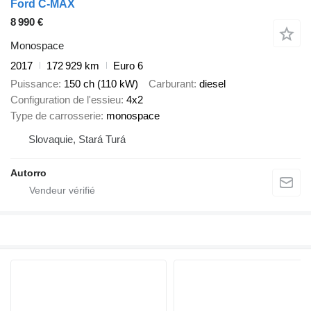
Ford C-MAX
8 990 €
Monospace
2017
172 929 km
Euro 6
Puissance
150 ch (110 kW)
Carburant
diesel
Configuration de l'essieu
4x2
Type de carrosserie
monospace
Slovaquie, Stará Turá
Autorro