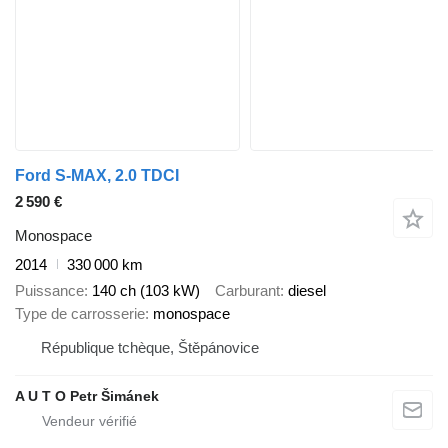
Ford S-MAX, 2.0 TDCI
2 590 €
Monospace
2014
330 000 km
Puissance
140 ch (103 kW)
Carburant
diesel
Type de carrosserie
monospace
République tchèque, Štěpánovice
A U T O Petr Šimánek