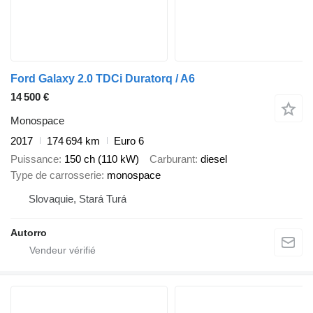
Ford Galaxy 2.0 TDCi Duratorq / A6
14 500 €
Monospace
2017
174 694 km
Euro 6
Puissance
150 ch (110 kW)
Carburant
diesel
Type de carrosserie
monospace
Slovaquie, Stará Turá
Autorro