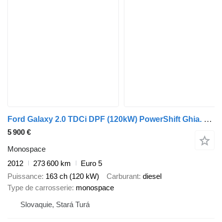
Ford Galaxy 2.0 TDCi DPF (120kW) PowerShift Ghia. FINANCOVANIE/PROTI
5 900 €
Monospace
2012
273 600 km
Euro 5
Puissance
163 ch (120 kW)
Carburant
diesel
Type de carrosserie
monospace
Slovaquie, Stará Turá