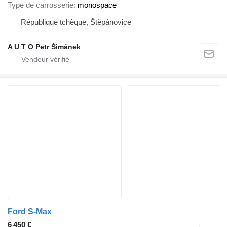
Type de carrosserie
monospace
République tchèque, Štěpánovice
A U T O Petr Šimánek
Ford S-Max
6 450 €