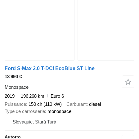
Ford S-Max 2.0 T-DCi EcoBlue ST Line
13 990 €
Monospace
2019
196 268 km
Euro 6
Puissance
150 ch (110 kW)
Carburant
diesel
Type de carrosserie
monospace
Slovaquie, Stará Turá
Autorro