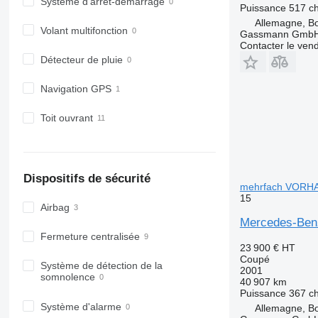
Système d'arrêt-démarrage
Puissance
517 c
Allemagne, B
Volant multifonction
Gassmann Gmb
Contacter le ven
Détecteur de pluie
Navigation GPS
Toit ouvrant
Dispositifs de sécurité
mehrfach VORH
15
Airbag
Mercedes-Ben
Fermeture centralisée
23 900 €
HT
Coupé
Système de détection de la
2001
somnolence
40 907 km
Puissance
367 c
Système d'alarme
Allemagne, B