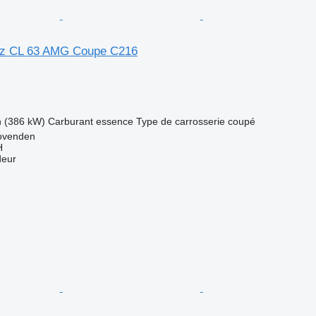
z CL 63 AMG Coupe C216
h (386 kW)
Carburant
essence
Type de carrosserie
coupé
ovenden
H
deur