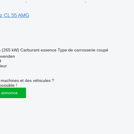
z CL 55 AMG
h (265 kW)
Carburant
essence
Type de carrosserie
coupé
ovenden
H
deur
machines et des véhicules ?
possible !
 annonce