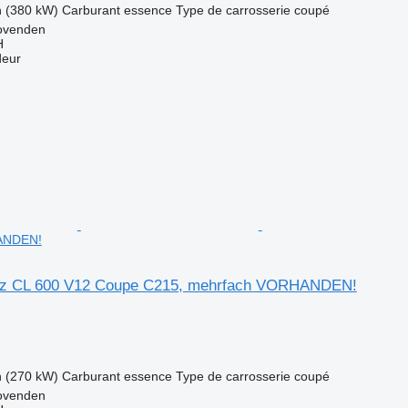
h (380 kW)
Carburant
essence
Type de carrosserie
coupé
ovenden
H
deur
ANDEN!
z CL 600 V12 Coupe C215, mehrfach VORHANDEN!
h (270 kW)
Carburant
essence
Type de carrosserie
coupé
ovenden