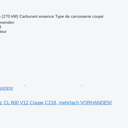
h (270 kW)
Carburant
essence
Type de carrosserie
coupé
ovenden
H
deur
ANDEN!
z CL 600 V12 Coupe C216, mehrfach VORHANDEN!