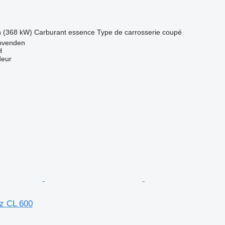
h (368 kW)
Carburant
essence
Type de carrosserie
coupé
ovenden
H
deur
z CL 600