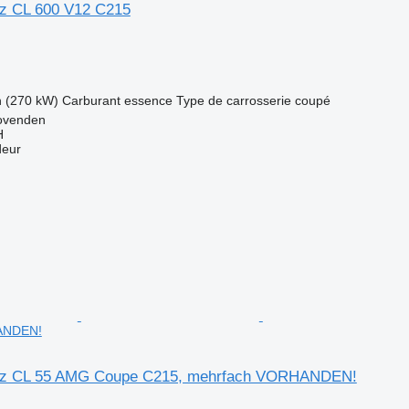
z CL 600 V12 C215
h (270 kW)
Carburant
essence
Type de carrosserie
coupé
ovenden
H
deur
ANDEN!
z CL 55 AMG Coupe C215, mehrfach VORHANDEN!