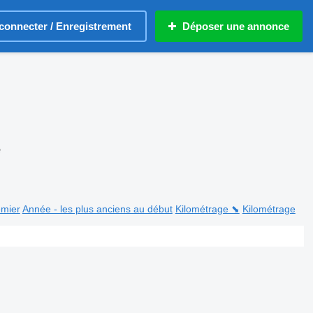
connecter / Enregistrement
Déposer une annonce
e
emier
Année - les plus anciens au début
Kilométrage ⬊
Kilométrage