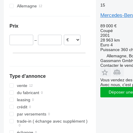
15
Viano
S500
SL350
Sprinter 312
V220
Allemagne
Vito
S600
SL500
Sprinter 313
V250
Viano 2.2
Mercedes-Ben
SL560
Sprinter 314
V300
Viano 3.0
Vito 109
89 000 €
Prix
SL600
Sprinter 316
Vito 111
Coupé
Sprinter 513
Vito 113
2001
28 963 km
–
Sprinter 516
Vito 115
Euro 4
Sprinter 519
Vito 116
Puissance
360 c
Vito Tourer
Allemagne, B
Gassmann Gmb
Contacter le ven
Type d'annonce
Vous vendez des 
Avec nous, c'est 
vente
Déposer une
du fabricant
leasing
crédit
par versements
trade-in ( échange avec supplément )
échange