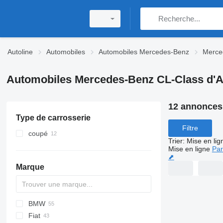
Autoline
Automobiles
Automobiles Mercedes-Benz
Merce
Automobiles Mercedes-Benz CL-Class d'
12 annonces
Type de carrosserie
Filtre
coupé
Trier
:
Mise en lig
Mise en ligne
Par
⬈
Marque
BMW
6C-series
A-series
Fiat
166
Q-series
1-Series
Continental
C-series
C-series
Leon
Dokker
Challenger
300-series