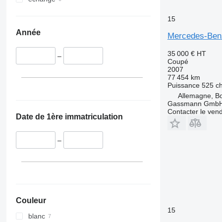
15
Année
Mercedes-Ben
35 000 €
HT
–
Coupé
2007
77 454 km
Puissance
525 c
Allemagne, B
Gassmann Gmb
Contacter le ven
Date de 1ère immatriculation
–
Couleur
15
blanc