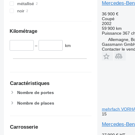
Mercedes-Ben
métallisé
noir
36 900 €
Coupé
2002
59 900 km
Kilométrage
Puissance
367 c
Allemagne, B
Gassmann Gmb
–
km
Contacter le ven
Caractéristiques
Nombre de portes
Nombre de places
mehrfach VORH
15
Mercedes-Ben
Carrosserie
27 900 €
HT