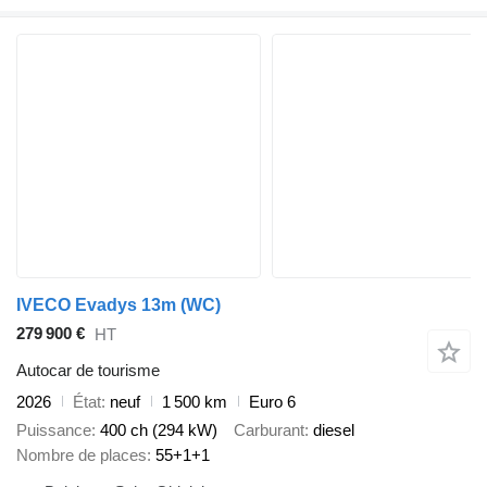
IVECO Evadys 13m (WC)
279 900 €
HT
Autocar de tourisme
2026
État
neuf
1 500 km
Euro 6
Puissance
400 ch (294 kW)
Carburant
diesel
Nombre de places
55+1+1