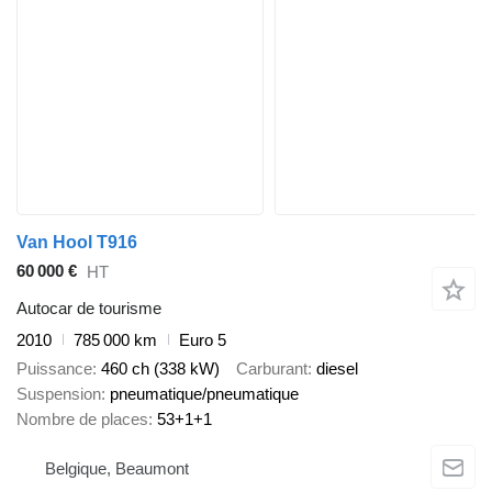
Van Hool T916
60 000 €
HT
Autocar de tourisme
2010
785 000 km
Euro 5
Puissance
460 ch (338 kW)
Carburant
diesel
Suspension
pneumatique/pneumatique
Nombre de places
53+1+1
Belgique, Beaumont