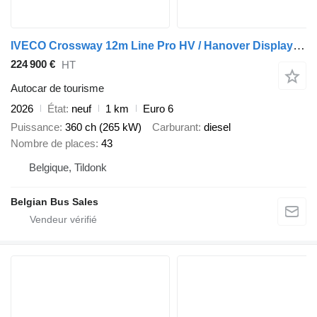
IVECO Crossway 12m Line Pro HV / Hanover Display / 3-point seatbelts /
224 900 €
HT
Autocar de tourisme
2026
État
neuf
1 km
Euro 6
Puissance
360 ch (265 kW)
Carburant
diesel
Nombre de places
43
Belgique, Tildonk
Belgian Bus Sales