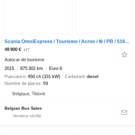
Scania OmniExpress / Tourismo / Acron / I6 / PB / 516 HD / 14.0m / Lift
49 900 €
HT
Autocar de tourisme
2015
875 302 km
Euro 6
Puissance
450 ch (331 kW)
Carburant
diesel
Nombre de places
59
Belgique, Tildonk
Belgian Bus Sales