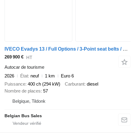
IVECO Evadys 13 / Full Options / 3-Point seat belts / NEW!! / 2X UNITS
269 900 €
HT
Autocar de tourisme
2026
État
neuf
1 km
Euro 6
Puissance
400 ch (294 kW)
Carburant
diesel
Nombre de places
57
Belgique, Tildonk
Belgian Bus Sales