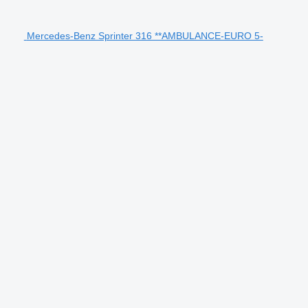
Mercedes-Benz Sprinter 316 **AMBULANCE-EURO 5-