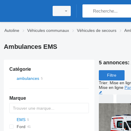
Autoline
Véhicules communaux
Véhicules de secours
Am
Ambulances EMS
5 annonces:
Catégorie
Filtre
ambulances
Trier
:
Mise en lig
Mise en ligne
Par
⬈
Marque
EMS
2-Series
Express
Berlingo
YA
Ford
X-Series
Tahoe
Jumper
Doblo