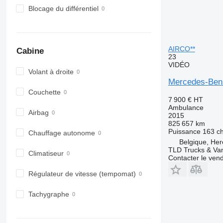
Blocage du différentiel
AIRCO**
Cabine
23
VIDÉO
Volant à droite
Mercedes-Ben
Couchette
7 900 €
HT
Ambulance
Airbag
2015
825 657 km
Puissance
163 c
Chauffage autonome
Belgique, Her
TLD Trucks & Va
Climatiseur
Contacter le ven
Régulateur de vitesse (tempomat)
Tachygraphe