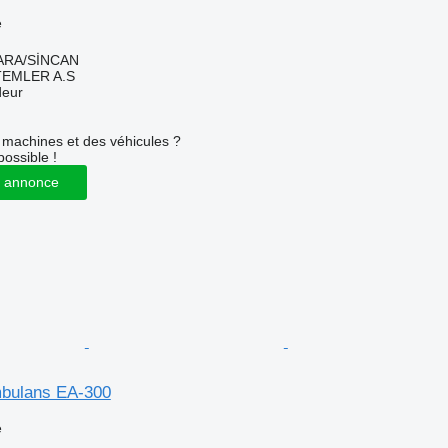
e
KARA/SİNCAN
TEMLER A.S
deur
machines et des véhicules ?
possible !
 annonce
bulans EA-300
e