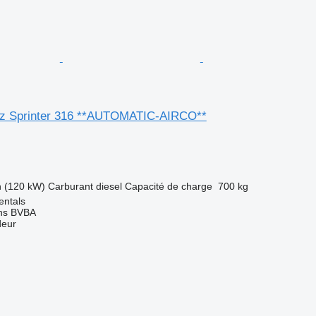
z Sprinter 316 **AUTOMATIC-AIRCO**
h (120 kW)
Carburant
diesel
Capacité de charge
700 kg
entals
ns BVBA
deur