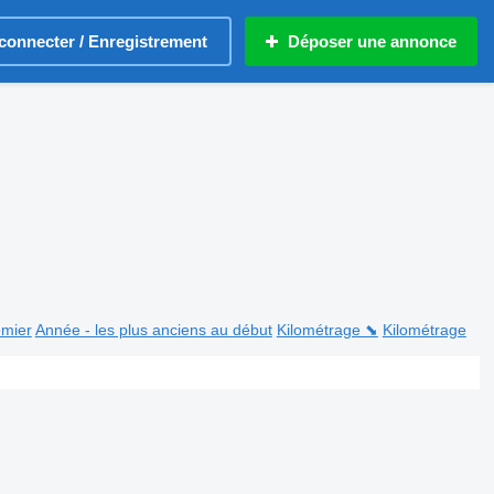
connecter / Enregistrement
Déposer une annonce
emier
Année - les plus anciens au début
Kilométrage ⬊
Kilométrage