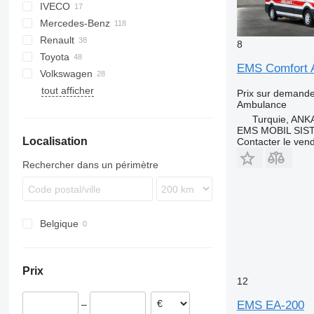
IVECO
Jumpy
Ducato
Explorer
H-series
Mercedes-Benz
Scudo
F-series
Daily
FVR
Defender
TGA
Renault
Talento
Ranger
TGE
Atego
Caravan
Movano
Boxer
8
Toyota
Tourneo
Sprinter
NV
Vivaro
Expert
C-series
EMS Comfort 
Volkswagen
Transit
Vito
Patrol
Master
Hiace
tout afficher
Primastar
T-series
Hilux
Amarok
S-series
Prix sur demand
Ambulance
Urvan
Trafic
Land Cruiser
Crafter
XC
Turquie, AN
Transporter
EMS MOBIL SIS
Localisation
Contacter le ven
Rechercher dans un périmètre
Belgique
Prix
12
EMS EA-200
–