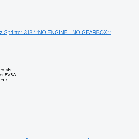
z Sprinter 318 **NO ENGINE - NO GEARBOX**
entals
ns BVBA
deur