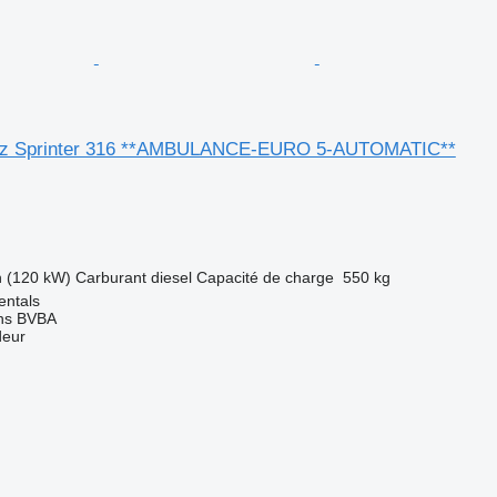
z Sprinter 316 **AMBULANCE-EURO 5-AUTOMATIC**
h (120 kW)
Carburant
diesel
Capacité de charge
550 kg
entals
ns BVBA
deur