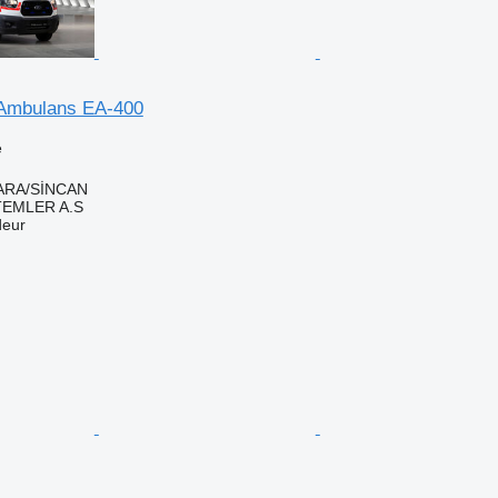
Ambulans EA-400
e
KARA/SİNCAN
TEMLER A.S
deur