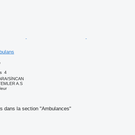
bulans
e
s
4
KARA/SİNCAN
TEMLER A.S
deur
s dans la section "Ambulances"