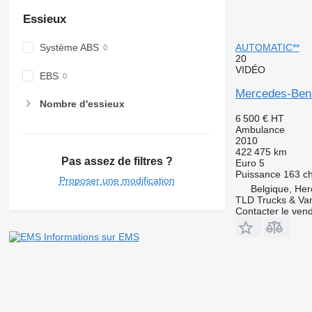
Essieux
AUTOMATIC**
Système ABS
20
VIDÉO
EBS
Mercedes-Ben
Nombre d'essieux
6 500 €
HT
Ambulance
2010
422 475 km
Pas assez de filtres ?
Euro 5
Puissance
163 c
Proposer une modification
Belgique, Her
TLD Trucks & Va
Contacter le ven
Informations sur EMS